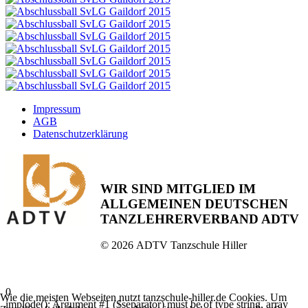
Impressum
AGB
Datenschutzerklärung
WIR SIND MITGLIED IM
ALLGEMEINEN DEUTSCHEN
TANZLEHRERVERBAND ADTV
©
2026
ADTV Tanzschule Hiller
0
Wie die meisten Webseiten nutzt tanzschule-hiller.de Cookies. Um
implode(): Argument #1 ($separator) must be of type string, array